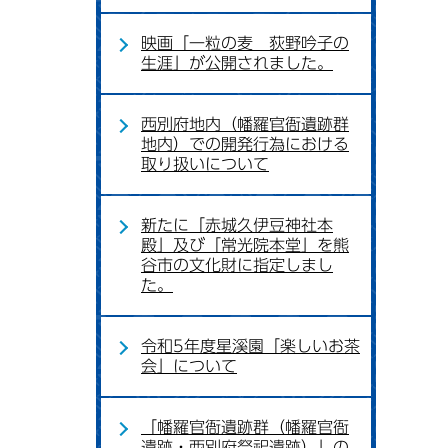
映画「一粒の麦 荻野吟子の
生涯」が公開されました。
西別府地内（幡羅官衙遺跡群
地内）での開発行為における
取り扱いについて
新たに「赤城久伊豆神社本
殿」及び「常光院本堂」を熊
谷市の文化財に指定しまし
た。
令和5年度星溪園「楽しいお茶
会」について
「幡羅官衙遺跡群（幡羅官衙
遺跡・西別府祭祀遺跡）」の