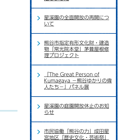
星溪園の全面開放の再開につ
いて
熊谷市指定有形文化財・建造
物「常光院本堂」茅葺屋根修
理プロジェクト
『The Great Person of
Kumagaya －熊谷ゆかりの偉
人たち－』パネル展
星溪園の庭園開放休止のお知
らせ
）
市民協働「熊谷の力」成田星
宮地区「歴史文化・芸術祭」