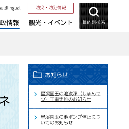
防災・防犯情報
ultilingual
目的別検索
市政情報
観光・イベント
お知らせ
星溪園玉の池浚渫（しゅんせ
パネ
つ）工事実施のお知らせ
星溪園玉の池ポンプ停止につ
いてのお知らせ