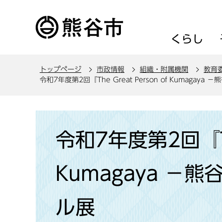
こ
の
ペ
くらし
ー
ジ
トップページ
市政情報
組織・附属機関
教育
の
令和7年度第2回『The Great Person of Kumaga
先
頭
で
本
す
文
令和7年度第2回『The
こ
こ
Kumagaya 
か
ら
ル展