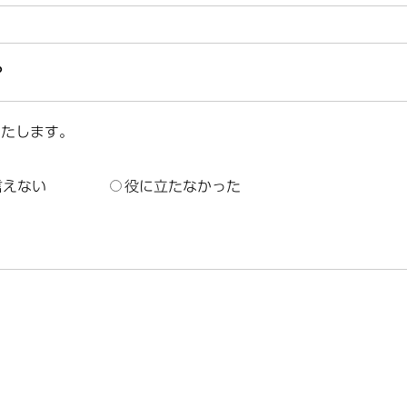
？
いたします。
言えない
役に立たなかった