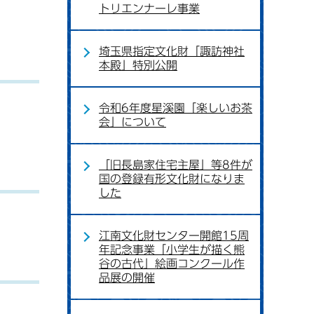
トリエンナーレ事業
埼玉県指定文化財「諏訪神社
本殿」特別公開
令和6年度星溪園「楽しいお茶
会」について
「旧長島家住宅主屋」等8件が
国の登録有形文化財になりま
した
江南文化財センター開館15周
年記念事業「小学生が描く熊
谷の古代」絵画コンクール作
品展の開催