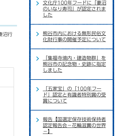
文化庁100年フードに「妻沼
のいなり寿司」が認定されま
した
熊谷市内における無形民俗文
妻沼行
化財行事の開催予定について
「集福寺境内・建造物群」を
熊谷市の記念物・史跡に指定
しました
「五家宝」の「100年フー
ド」認定と有識者特別賞の受
賞について
報告【国選定保存技術保持者
認定報告会－花輪滋實の世界
－】