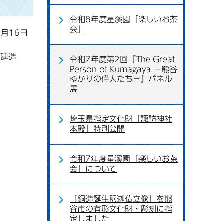
令和8年度星溪園「楽しいお茶
会」
0月16日
財建造
令和7年度第2回『The Great
Person of Kumagaya －熊谷
ゆかりの偉人たち－』パネル
展
埼玉県指定文化財「諏訪神社
本殿」特別公開
令和7年度星溪園「楽しいお茶
会」について
「銅造誕生釈迦仏立像」を熊
谷市の有形文化財・彫刻に指
定しました