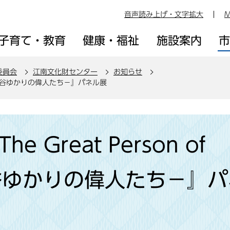
音声読み上げ・文字拡大
M
子育て・教育
健康・福祉
施設案内
委員会
江南文化財センター
お知らせ
ya －熊谷ゆかりの偉人たち－』パネル展
 Great Person of
－熊谷ゆかりの偉人たち－』