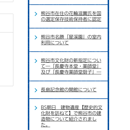
熊谷市在住の花輪滋實氏を国
の選定保存技術保持者に認定
熊谷市名勝「星溪園」の室内
利用について
熊谷市文化財の新指定につい
て―「長慶寺本堂・薬師堂」
及び「長慶寺薬師堂厨子」―
長島記念館の開館について
BS朝日 建物遺産【歴史的文
化財を訪ねて】で熊谷市の建
造物について紹介されまし
た。