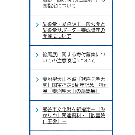
国指定について
愛染堂・愛染明王一般公開と
愛染堂サポーター養成講座の
開催について
絵馬展に関する寄付募集につ
いての注意喚起について
妻沼聖天山本殿「歓喜院聖天
堂」国宝指定5周年記念 特別
展「妻沼聖天山の絵馬展」
熊谷市文化財を新指定ー「み
かりや」関連資料・「歓喜院
仁王像」－