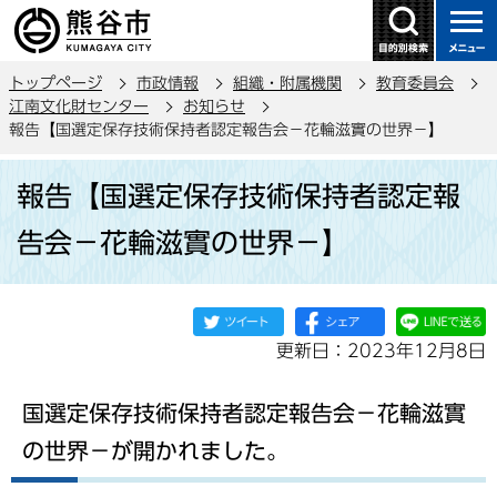
こ
の
ペ
トップページ
市政情報
組織・附属機関
教育委員会
ー
江南文化財センター
お知らせ
ジ
報告【国選定保存技術保持者認定報告会－花輪滋實の世界－】
の
本
先
報告【国選定保存技術保持者認定報
文
頭
こ
で
告会－花輪滋實の世界－】
こ
す
か
ら
更新日：2023年12月8日
国選定保存技術保持者認定報告会－花輪滋實
の世界－が開かれました。