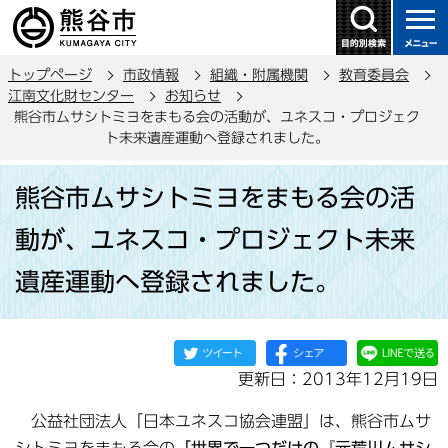
こ
の
ペ
トップページ
市政情報
組織・附属機関
教育委員会
ー
江南文化財センター
お知らせ
ジ
熊谷市ムサシトミヨをまもる会の活動が、ユネスコ・プロジェク
の
ト未来遺産運動へ登録されました。
先
本
頭
熊谷市ムサシトミヨをまもる会の活
文
で
こ
動が、ユネスコ・プロジェクト未来
す
こ
遺産運動へ登録されました。
か
ら
更新日：2013年12月19日
公益社団法人「日本ユネスコ協会連盟」は、熊谷市ムサ