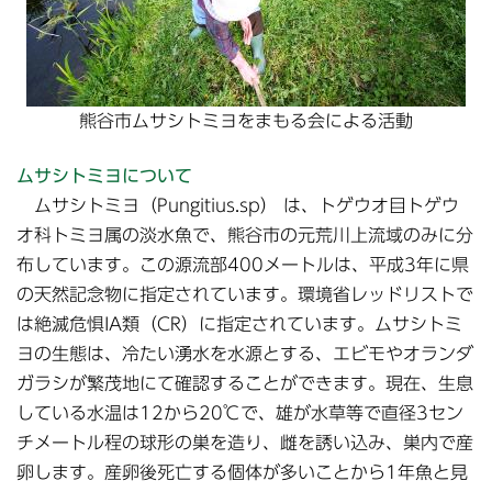
熊谷市ムサシトミヨをまもる会による活動
ムサシトミヨについて
ムサシトミヨ（Pungitius.sp） は、トゲウオ目トゲウ
オ科トミヨ属の淡水魚で、熊谷市の元荒川上流域のみに分
布しています。この源流部400メートルは、平成3年に県
の天然記念物に指定されています。環境省レッドリストで
は絶滅危惧IA類（CR）に指定されています。ムサシトミ
ヨの生態は、冷たい湧水を水源とする、エビモやオランダ
ガラシが繁茂地にて確認することができます。現在、生息
している水温は12から20℃で、雄が水草等で直径3セン
チメートル程の球形の巣を造り、雌を誘い込み、巣内で産
卵します。産卵後死亡する個体が多いことから1年魚と見