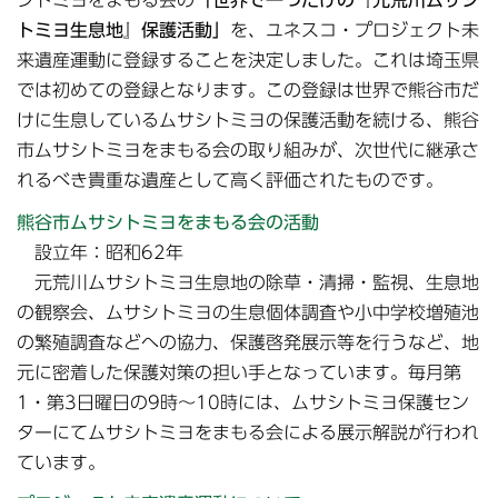
シトミヨをまもる会の
「世界で一つだけの『元荒川ムサシ
トミヨ生息地』保護活動」
を、ユネスコ・プロジェクト未
来遺産運動に登録することを決定しました。これは埼玉県
では初めての登録となります。この登録は世界で熊谷市だ
けに生息しているムサシトミヨの保護活動を続ける、熊谷
市ムサシトミヨをまもる会の取り組みが、次世代に継承さ
れるべき貴重な遺産として高く評価されたものです。
熊谷市ムサシトミヨをまもる会の活動
設立年：昭和62年
元荒川ムサシトミヨ生息地の除草・清掃・監視、生息地
の観察会、ムサシトミヨの生息個体調査や小中学校増殖池
の繁殖調査などへの協力、保護啓発展示等を行うなど、地
元に密着した保護対策の担い手となっています。毎月第
1・第3日曜日の9時～10時には、ムサシトミヨ保護セン
ターにてムサシトミヨをまもる会による展示解説が行われ
ています。