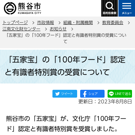
こ
の
ペ
トップページ
市政情報
組織・附属機関
教育委員会
ー
江南文化財センター
お知らせ
ジ
「五家宝」の「100年フード」認定と有識者特別賞の受賞につい
の
て
先
本
頭
「五家宝」の「100年フード」認定
文
で
こ
と有識者特別賞の受賞について
す
こ
か
ら
更新日：2023年8月8日
熊谷市の「五家宝」が、文化庁「100年フー
ド」認定と有識者特別賞を受賞しました。