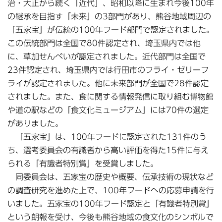
治・大正から続く「近代」、昭和以降に生まれ今後100年
の継承を目指す「未来」の3部門があり、熊谷地域周辺の
「五家宝」が伝統の100年フード部門で認定されました。
この伝統部門は全国で80件認定され、埼玉県内では他
に、草加せんべいが認定されました。近代部門は全国で
23件認定され、埼玉県内では行田市のフライ・ゼリーフ
ライが認定されました。他に未来部門が全国で28件認定
されました。また、食に関する情報発信に取り組む博物館
や道の駅などの「食文化ミュージアム」には70件の選定
がありました。
「五家宝」は、100年フードに認定された131件のう
ち、選考委員会の有識者から高い評価を得た15件に与え
られる「有識者特別賞」を受賞しました。
同委員会は、五家宝の歴史や概要、伝承技術の現状など
の調査研究を進めた上で、100年フードへの応募申請を行
いました。五家宝の100年フード認定と「有識者特別賞」
という朗報を受け、今後も熊谷地域の食文化のシンボルで