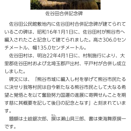
佐谷田合併記念碑
佐谷田公民館敷地内に佐谷田村合併記念碑が建てられて
いるこの碑は、昭和16年1月1日に、佐谷田村が熊谷市へ
編入されたこと記念して建てられました。高さ306.0セン
チメートル、幅135.0センチメートル。
佐谷田村は、明治22年4月1日に、村制施行により、大
里郡佐谷田村および北埼玉郡戸出村、平戸村が合併し成立
しました。
碑文には、「熊谷市域に編入し村を挙げて熊谷市民たる
に決せり我等村民は自今新たなる熊谷市民として大なる希
望と覚悟とを以て奮励努力国運の進展に寄興せんことを期
す慈に其概要を記して後日の記念となす」と刻まれていま
す。
せん
題額は土岐銀次郎、
撰
は瀬山具三郎、書は東海舞原撰一
です。