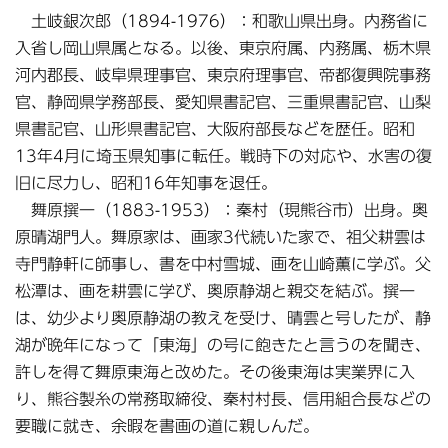
土岐銀次郎（1894-1976）：和歌山県出身。内務省に
入省し岡山県属となる。以後、東京府属、内務属、栃木県
河内郡長、岐阜県理事官、東京府理事官、帝都復興院事務
官、静岡県学務部長、愛知県書記官、三重県書記官、山梨
県書記官、山形県書記官、大阪府部長などを歴任。昭和
13年4月に埼玉県知事に転任。戦時下の対応や、水害の復
旧に尽力し、昭和16年知事を退任。
舞原撰一（1883-1953）：秦村（現熊谷市）出身。奥
原晴湖門人。舞原家は、画家3代続いた家で、祖父耕雲は
寺門静軒に師事し、書を中村雪城、画を山崎薫に学ぶ。父
松潭は、画を耕雲に学び、奥原静湖と親交を結ぶ。撰一
は、幼少より奥原静湖の教えを受け、晴雲と号したが、静
湖が晩年になって「東海」の号に飽きたと言うのを聞き、
許しを得て舞原東海と改めた。その後東海は実業界に入
り、熊谷製糸の常務取締役、秦村村長、信用組合長などの
要職に就き、余暇を書画の道に親しんだ。