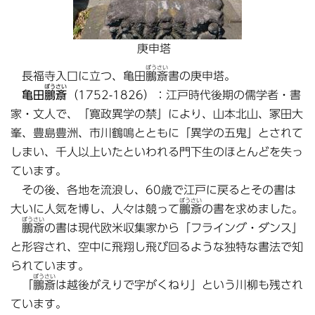
庚申塔
ぼうさい
長福寺入口に立つ、亀田
鵬斎
書の庚申塔。
ぼうさい
亀田
鵬斎
（1752-1826）：江戸時代後期の儒学者・書
家・文人で、「寛政異学の禁」により、山本北山、冢田大
峯、豊島豊洲、市川鶴鳴とともに「異学の五鬼」とされて
しまい、千人以上いたといわれる門下生のほとんどを失っ
ています。
その後、各地を流浪し、60歳で江戸に戻るとその書は
ぼうさい
大いに人気を博し、人々は競って
鵬斎
の書を求めました。
ぼうさい
鵬斎
の書は現代欧米収集家から「フライング・ダンス」
と形容され、空中に飛翔し飛び回るような独特な書法で知
られています。
ぼうさい
「
鵬斎
は越後がえりで字がくねり」という川柳も残され
ています。