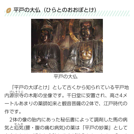
平戸の大仏（ひらとのおおぼとけ）
平戸の大仏
「平戸の大ぼとけ」として古くから知られている平戸地
げんそうじ
内
源宗寺
の木彫の坐像です。千日堂に安置され、高さ4メ
ートルあまりの薬師如来と観音菩薩の2体で、江戸時代の
作です。
2体の像の胎内にあった秘伝書によって調剤した馬の病
せんき
気と
疝気
(腰・腹の痛む病気)の薬は「平戸の妙薬」として