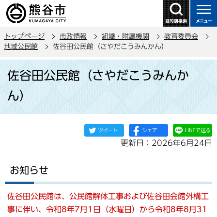
こ
の
ペ
トップページ
市政情報
組織・附属機関
教育委員会
ー
地域公民館
佐谷田公民館（さやだこうみんかん）
ジ
本
の
佐谷田公民館（さやだこうみんか
文
先
こ
頭
ん）
こ
で
か
す
ら
更新日：2026年6月24日
お知らせ
佐谷田公民館は、公民館解体工事および
佐谷田
会館外構工
事に伴い、令和8年7月1日（水曜日）から令和8年8月31