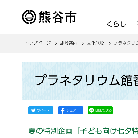
こ
の
ペ
くらし
ー
ジ
トップページ
施設案内
文化施設
プラネタリ
の
先
頭
本
で
文
プラネタリウム館
す
こ
こ
か
ら
夏の特別企画『子ども向け七夕