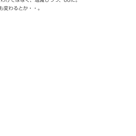
たわけではなく、増減しつつ、88に。
も変わるとか・・。