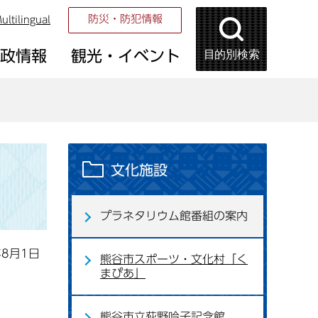
防災・防犯情報
ultilingual
目的別検索
市政情報
観光・イベント
文化施設
プラネタリウム館番組の案内
年8月1日
熊谷市スポーツ・文化村「く
まぴあ」
熊谷市立荻野吟子記念館