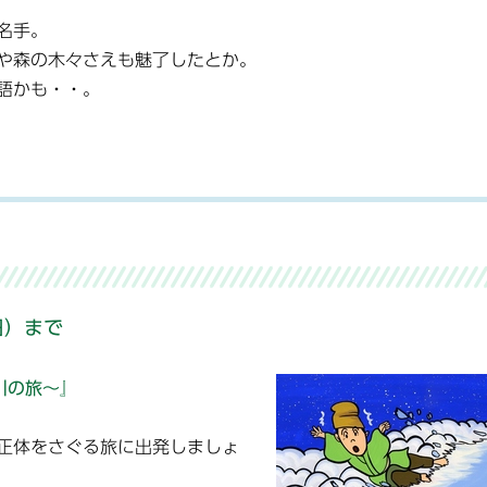
名手。
や森の木々さえも魅了したとか。
語かも・・。
日）まで
川の旅～』
正体をさぐる旅に出発しましょ