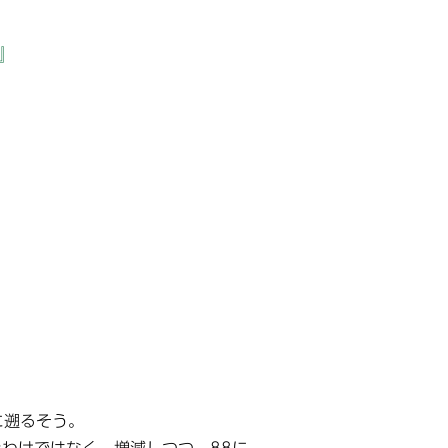
』
に遡るそう。