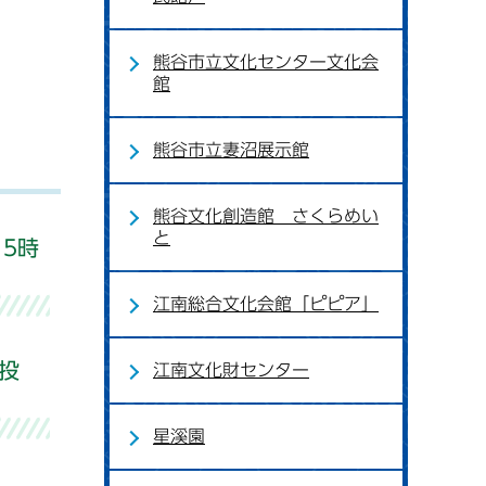
熊谷市立文化センター文化会
館
熊谷市立妻沼展示館
熊谷文化創造館 さくらめい
と
5時
江南総合文化会館「ピピア」
投
江南文化財センター
星溪園