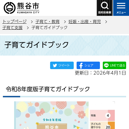
こ
の
ペ
トップページ
子育て・教育
妊娠・出産・育児
ー
子育て支援
子育てガイドブック
ジ
本
の
子育てガイドブック
文
先
こ
頭
こ
で
か
す
更新日：2026年4月1日
ら
令和8年度版子育てガイドブック