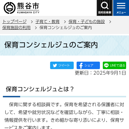
こ
の
ペ
トップページ
子育て・教育
保育・子どもの施設
ー
保育施設の利用
保育コンシェルジュのご案内
ジ
本
の
保育コンシェルジュのご案内
文
先
こ
頭
こ
で
か
す
更新日：2025年9月1日
ら
保育コンシェルジュとは？
保育に関する相談員です。保育を希望される保護者に対
して、希望や就労状況などを確認しながら、丁寧に相談・
情報提供を行います。きめ細かな寄り添いにより、保育サ
ービスをご案内します。