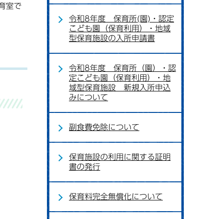
育室で
令和8年度 保育所(園)・認定
こども園（保育利用）・地域
型保育施設の入所申請書
令和8年度 保育所（園）・認
定こども園（保育利用）・地
域型保育施設 新規入所申込
みについて
副食費免除について
保育施設の利用に関する証明
書の発行
保育料完全無償化について