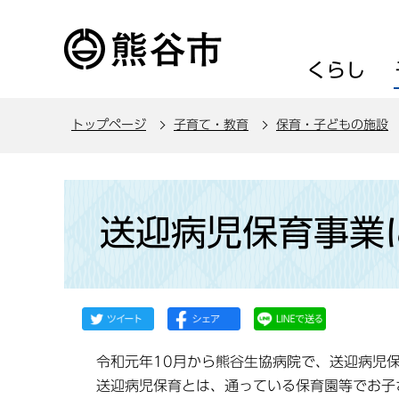
こ
の
ペ
くらし
ー
ジ
トップページ
子育て・教育
保育・子どもの施設
の
先
頭
本
で
文
送迎病児保育事業
す
こ
こ
か
ら
令和元年10月から熊谷生協病院で、送迎病児保
送迎病児保育とは、通っている保育園等でお子