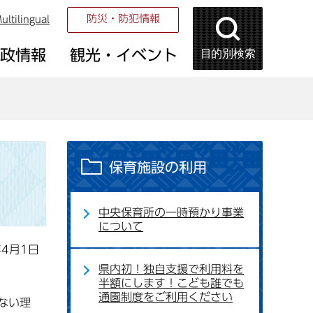
防災・防犯情報
ultilingual
目的別検索
市政情報
観光・イベント
保育施設の利用
中央保育所の一時預かり事業
について
年4月1日
県内初！独自支援で利用料を
半額にします！こども誰でも
通園制度をご利用ください
ない理