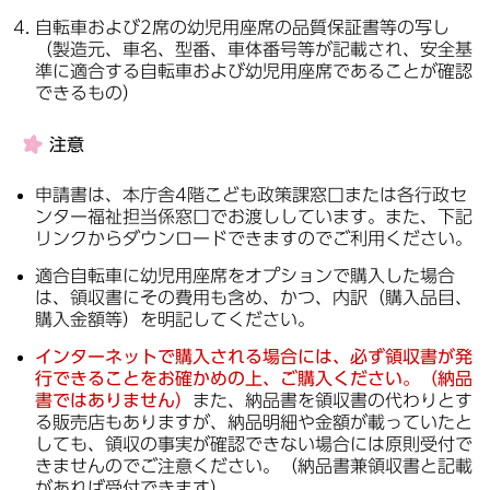
自転車および2席の幼児用座席の品質保証書等の写し
（製造元、車名、型番、車体番号等が記載され、安全基
準に適合する自転車および幼児用座席であることが確認
できるもの）
注意
申請書は、本庁舎4階こども政策課窓口または各行政セ
ンター福祉担当係窓口でお渡ししています。また、下記
リンクからダウンロードできますのでご利用ください。
適合自転車に幼児用座席をオプションで購入した場合
は、領収書にその費用も含め、かつ、内訳（購入品目、
購入金額等）を明記してください。
インターネットで購入される場合には、必ず
領収書
が発
行できることをお確かめの上、ご購入ください。（納品
書ではありません）
また、納品書を領収書の代わりとす
る販売店もありますが、納品明細や金額が載っていたと
しても、領収の事実が確認できない場合には原則受付で
きませんのでご注意ください。（納品書兼領収書と記載
があれば受付できます）