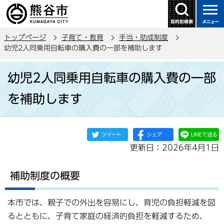
こ
の
ペ
トップページ
子育て・教育
手当・助成制度
ー
幼児2人同乗用自転車の購入費の一部を補助します
ジ
本
の
幼児2人同乗用自転車の購入費の一部
文
先
こ
頭
を補助します
こ
で
か
す
ら
更新日：2026年4月1日
補助制度の概要
本市では、親子での外出を容易にし、育児の負担軽減を図
るとともに、子育て家庭の経済的負担を軽減するため、