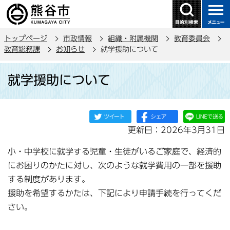
こ
の
ペ
トップページ
市政情報
組織・附属機関
教育委員会
ー
教育総務課
お知らせ
就学援助について
ジ
本
の
就学援助について
文
先
こ
頭
こ
で
か
す
更新日：2026年3月31日
ら
小・中学校に就学する児童・生徒がいるご家庭で、経済的
にお困りのかたに対し、次のような就学費用の一部を援助
する制度があります。
援助を希望するかたは、下記により申請手続を行ってくだ
さい。