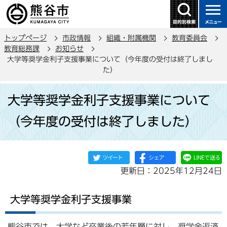
こ
の
ペ
トップページ
市政情報
組織・附属機関
教育委員会
ー
教育総務課
お知らせ
ジ
大学等奨学金利子支援事業について（今年度の受付は終了しまし
の
た）
先
本
頭
大学等奨学金利子支援事業について
文
で
こ
（今年度の受付は終了しました）
す
こ
か
ら
更新日：2025年12月24日
大学等奨学金利子支援事業
熊谷市では、大学など卒業後の若年層に対し、奨学金返済