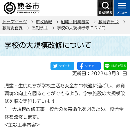
こ
の
ペ
トップページ
市政情報
組織・附属機関
教育委員会
ー
教育総務課
お知らせ
学校の大規模改修について
ジ
本
の
学校の大規模改修について
文
先
こ
頭
こ
で
か
す
更新日：2023年3月31日
ら
児童・生徒たちが学校生活を安全かつ快適に過ごし、教育
環境の向上を図ることができるよう、学校施設の大規模改
修を順次実施しています。
1 大規模改修工事：校舎の長寿命化を図るため、校舎全
体を改修します。
<主な工事内容>