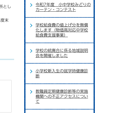
令和7年度 小中学校みどりの
所とし
カーテン・コンテスト
年度末
学校給食費の値上げ分を無償
化します（物価高対応中学校
給食費支援事業）
学校の統廃合に係る地域説明
会を開催しました
小学校新入生の就学時健康診
断
教職員定期健康診断等の実施
機関への不正アクセスについ
て