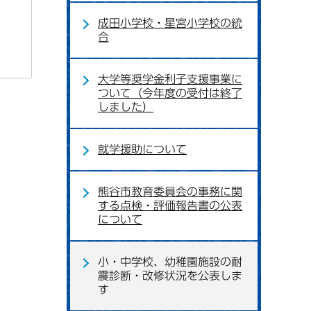
成田小学校・星宮小学校の統
合
大学等奨学金利子支援事業に
ついて（今年度の受付は終了
しました）
就学援助について
熊谷市教育委員会の事務に関
する点検・評価報告書の公表
について
小・中学校、幼稚園施設の耐
震診断・改修状況を公表しま
す