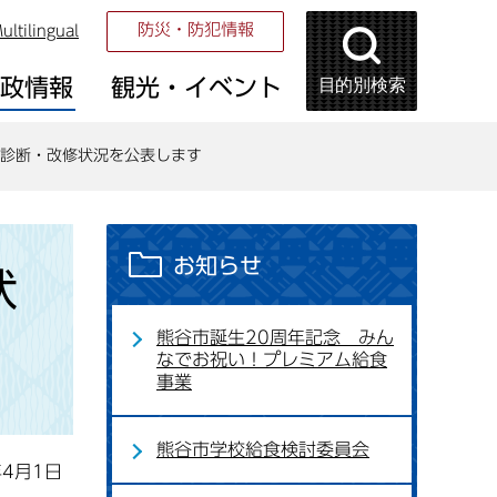
防災・防犯情報
ultilingual
目的別検索
市政情報
観光・イベント
診断・改修状況を公表します
お知らせ
状
熊谷市誕生20周年記念 みん
なでお祝い！プレミアム給食
事業
熊谷市学校給食検討委員会
年4月1日