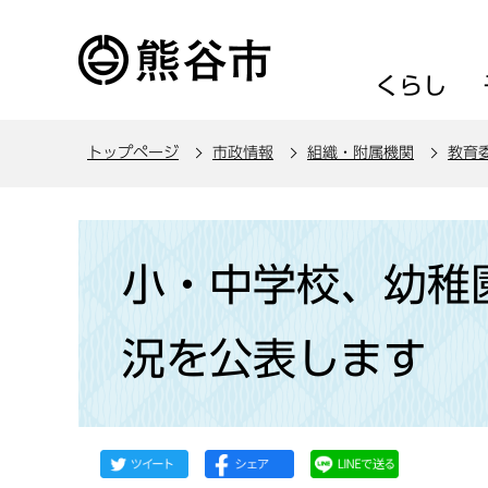
こ
の
ペ
くらし
ー
ジ
トップページ
市政情報
組織・附属機関
教育
の
先
頭
本
で
文
小・中学校、幼稚
す
こ
こ
況を公表します
か
ら