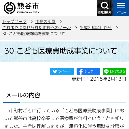
こ
の
ペ
トップページ
市長の部屋
ー
これまでに寄せられた市長へのメール
平成29年4月から
ジ
30 こども医療費助成事業について
の
本
先
30 こども医療費助成事業について
文
頭
こ
で
こ
す
か
更新日：2018年2月13日
ら
メールの内容
市町村ごとに行っている「こども医療費助成事業」にお
いて熊谷市は高校卒業まで医療費が無料ということを知り
ました。主旨は理解しますが、無料化に伴う無駄な診察が