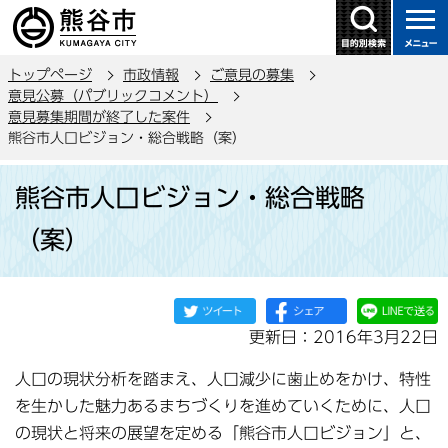
こ
の
ペ
トップページ
市政情報
ご意見の募集
ー
意見公募（パブリックコメント）
ジ
意見募集期間が終了した案件
の
熊谷市人口ビジョン・総合戦略（案）
先
本
頭
熊谷市人口ビジョン・総合戦略
文
で
こ
（案）
す
こ
か
ら
更新日：2016年3月22日
人口の現状分析を踏まえ、人口減少に歯止めをかけ、特性
を生かした魅力あるまちづくりを進めていくために、人口
の現状と将来の展望を定める「熊谷市人口ビジョン」と、