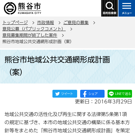
こ
の
ペ
トップページ
市政情報
ご意見の募集
ー
意見公募（パブリックコメント）
ジ
意見募集期間が終了した案件
の
熊谷市地域公共交通網形成計画（案）
先
本
頭
熊谷市地域公共交通網形成計画
文
で
こ
（案）
す
こ
か
ら
更新日：2016年3月29日
地域公共交通の活性化及び再生に関する法律第5条第1項
の規定に基づき、本市の地域公共交通の構築に係る基本方
針等をまとめた「熊谷市地域公共交通網形成計画」を策定