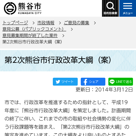
こ
の
ペ
トップページ
市政情報
ご意見の募集
ー
意見公募（パブリックコメント）
ジ
意見募集期間が終了した案件
の
第2次熊谷市行政改革大綱（案）
先
本
頭
第2次熊谷市行政改革大綱（案）
文
で
こ
す
こ
か
更新日：2014年3月12日
ら
市では、行政改革を推進するための指針として、平成19
年度に「熊谷市行政改革大綱」を策定しました。計画期間
の終了に伴い、これまでの市の取組や社会情勢の変化に伴
う行政課題等を踏まえ、「第2次熊谷市行政改革大綱」の
策定を進めています。この大綱をより良いものとするた