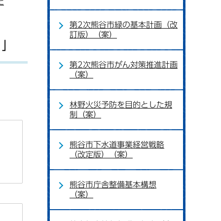
た
第2次熊谷市緑の基本計画（改
訂版）（案）
）」
第2次熊谷市がん対策推進計画
（案）
林野火災予防を目的とした規
制（案）
熊谷市下水道事業経営戦略
（改定版）（案）
熊谷市庁舎整備基本構想
（案）