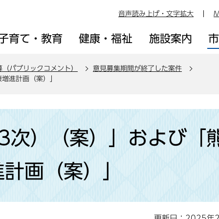
音声読み上げ・文字拡大
M
子育て・教育
健康・福祉
施設案内
募（パブリックコメント）
意見募集期間が終了した案件
康増進計画（案）」
第3次）（案）」および「
進計画（案）」
更新日：2025年