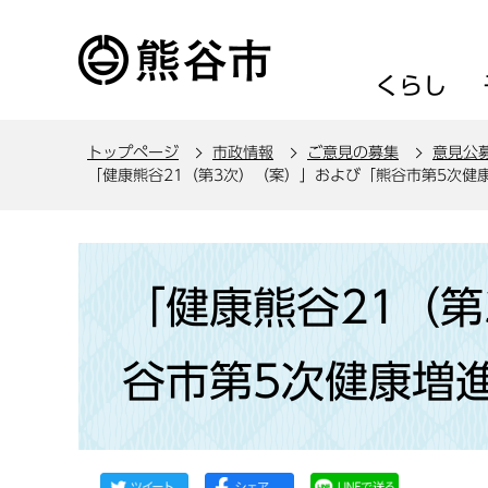
こ
の
ペ
くらし
ー
ジ
トップページ
市政情報
ご意見の募集
意見公
の
「健康熊谷21（第3次）（案）」および「熊谷市第5次健
先
頭
で
本
す
文
「健康熊谷21（
こ
こ
谷市第5次健康増
か
ら