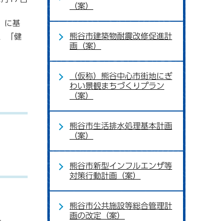
（案）
」に基
熊谷市建築物耐震改修促進計
、「健
画（案）
（仮称）熊谷中心市街地にぎ
わい景観まちづくりプラン
（案）
熊谷市生活排水処理基本計画
（案）
熊谷市新型インフルエンザ等
対策行動計画（案）
熊谷市公共施設等総合管理計
画の改定（案）