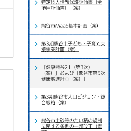
特定個人情報保護評価書（全
項目評価書）（案）
熊谷市MaaS基本計画（案）
第3期熊谷市子ども・子育て支
援事業計画（案）
「健康熊谷21（第3次）
（案）」および「熊谷市第5次
健康増進計画（案）」
第3期熊谷市人口ビジョン・総
合戦略（案）
熊谷市土砂等のたい積の規制
に関する条例の一部改正（素