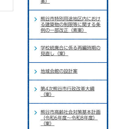
案）
熊谷市特別用途地区内におけ
る建築物の制限等に関する条
例の一部改正（素案）
学校統廃合に係る再編時期の
見直し（案）
地域会館の設計案
第4次熊谷市行政改革大綱
（案）
熊谷市高齢社会対策基本計画
（令和6年度～令和8年度）
（案）