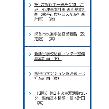
第2次熊谷市一般廃棄物（ご
み）処理基本計画 後期基本計
画（熊谷市食品ロス削減推進
計画）（案）
熊谷市水道事業経営戦略（改
定版）（案）
新熊谷学校給食センター整備
基本計画（案）
熊谷市マンション管理適正化
推進計画（案）
（仮称）第2中央生涯活動セン
ター整備基本構想・基本計画
（案）