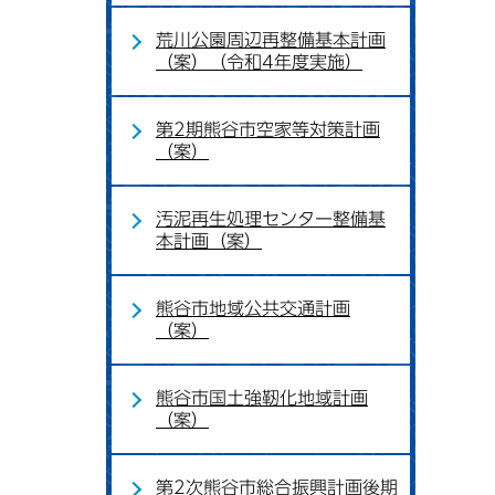
荒川公園周辺再整備基本計画
（案）（令和4年度実施）
第2期熊谷市空家等対策計画
（案）
汚泥再生処理センター整備基
本計画（案）
熊谷市地域公共交通計画
（案）
熊谷市国土強靭化地域計画
（案）
第2次熊谷市総合振興計画後期