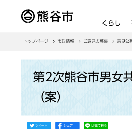
こ
の
ペ
くらし
ー
ジ
トップページ
市政情報
ご意見の募集
意見公
の
先
頭
本
で
文
第2次熊谷市男女
す
こ
こ
（案）
か
ら