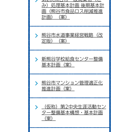
み）処理基本計画 後期基本計
画（熊谷市食品ロス削減推進
計画）（案）
熊谷市水道事業経営戦略（改
定版）（案）
新熊谷学校給食センター整備
基本計画（案）
熊谷市マンション管理適正化
推進計画（案）
（仮称）第2中央生涯活動セン
ター整備基本構想・基本計画
（案）