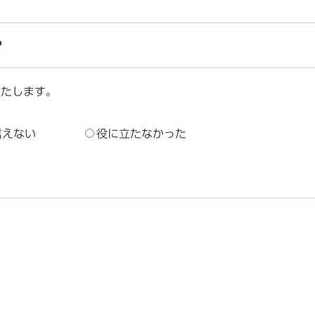
？
いたします。
言えない
役に立たなかった