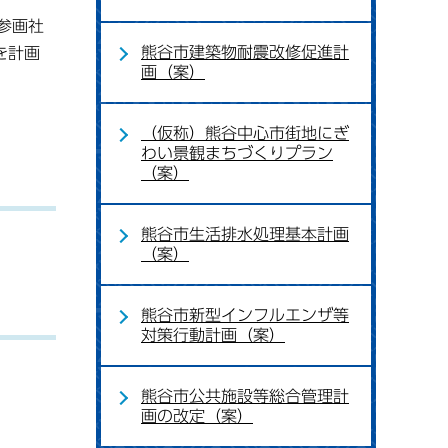
参画社
熊谷市建築物耐震改修促進計
を計画
画（案）
（仮称）熊谷中心市街地にぎ
わい景観まちづくりプラン
（案）
熊谷市生活排水処理基本計画
（案）
熊谷市新型インフルエンザ等
対策行動計画（案）
熊谷市公共施設等総合管理計
画の改定（案）