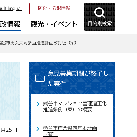
防災・防犯情報
ultilingual
目的別検索
市政情報
観光・イベント
熊谷市男女共同参画推進計画改訂版（案）
意見募集期間が終了し
た案件
熊谷市マンション管理適正化
推進条例（案）の概要
熊谷市庁舎整備基本計画
1月25日
（案）