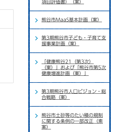
項目評価書）（案）
熊谷市MaaS基本計画（案）
第3期熊谷市子ども・子育て支
援事業計画（案）
「健康熊谷21（第3次）
（案）」および「熊谷市第5次
健康増進計画（案）」
第3期熊谷市人口ビジョン・総
合戦略（案）
熊谷市土砂等のたい積の規制
に関する条例の一部改正（素
案）