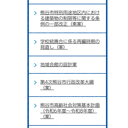
熊谷市特別用途地区内におけ
る建築物の制限等に関する条
例の一部改正（素案）
学校統廃合に係る再編時期の
見直し（案）
地域会館の設計案
第4次熊谷市行政改革大綱
（案）
熊谷市高齢社会対策基本計画
（令和6年度～令和8年度）
（案）