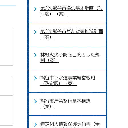
第2次熊谷市緑の基本計画（改
訂版）（案）
第2次熊谷市がん対策推進計画
（案）
林野火災予防を目的とした規
制（案）
熊谷市下水道事業経営戦略
（改定版）（案）
熊谷市庁舎整備基本構想
（案）
特定個人情報保護評価書（全