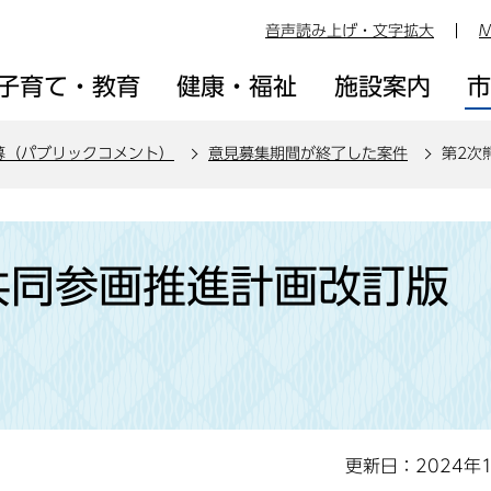
音声読み上げ・文字拡大
M
子育て・教育
健康・福祉
施設案内
募（パブリックコメント）
意見募集期間が終了した案件
第2次
共同参画推進計画改訂版
更新日：2024年