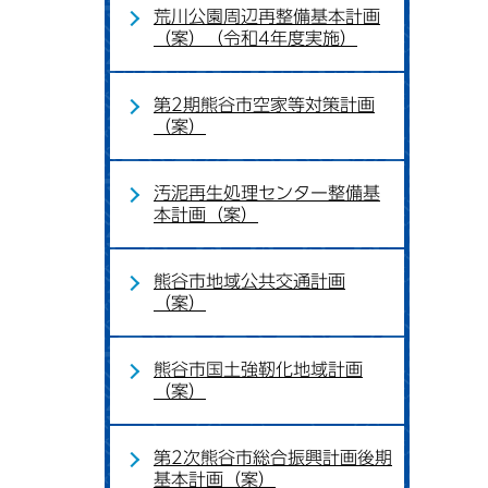
荒川公園周辺再整備基本計画
（案）（令和4年度実施）
第2期熊谷市空家等対策計画
（案）
汚泥再生処理センター整備基
本計画（案）
熊谷市地域公共交通計画
（案）
熊谷市国土強靭化地域計画
（案）
第2次熊谷市総合振興計画後期
基本計画（案）