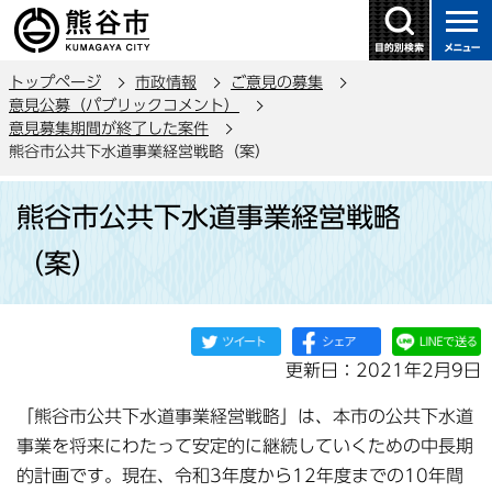
こ
の
ペ
トップページ
市政情報
ご意見の募集
ー
意見公募（パブリックコメント）
ジ
意見募集期間が終了した案件
の
熊谷市公共下水道事業経営戦略（案）
先
本
頭
熊谷市公共下水道事業経営戦略
文
で
こ
（案）
す
こ
か
ら
更新日：2021年2月9日
「熊谷市公共下水道事業経営戦略」は、本市の公共下水道
事業を将来にわたって安定的に継続していくための中長期
的計画です。現在、令和3年度から12年度までの10年間