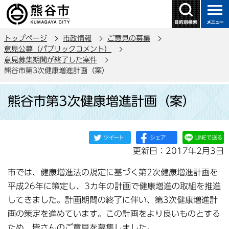
こ
の
ペ
トップページ
市政情報
ご意見の募集
ー
意見公募（パブリックコメント）
ジ
意見募集期間が終了した案件
の
熊谷市第3次健康増進計画（案）
先
本
頭
熊谷市第3次健康増進計画（案）
文
で
こ
す
こ
か
更新日：2017年2月3日
ら
市では、健康増進法の規定に基づく第2次健康増進計画を
平成26年に策定し、3カ年の計画で健康増進の取組を推進
してきました。計画期間の終了に伴い、第3次健康増進計
画の策定を進めています。この計画をより良いものとする
ため、皆さんのご意見を募集しました。