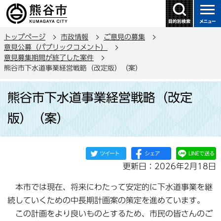
こ
の
ペ
トップページ
市政情報
ご意見の募集
ー
意見公募（パブリックコメント）
ジ
意見募集期間が終了した案件
の
熊谷市下水道事業経営戦略（改定版）（案）
先
本
頭
熊谷市下水道事業経営戦略（改定
文
で
こ
版）（案）
す
こ
か
ら
更新日：2026年2月18日
本市では現在、将来にわたって安定的に下水道事業を継
続していくための中長期計画案の策定を進めています。
この計画をより良いものとするため、市民の皆さんのご