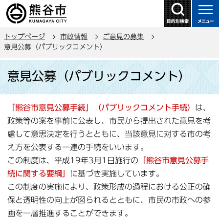
こ
の
ペ
トップページ
市政情報
ご意見の募集
ー
意見公募（パブリックコメント）
ジ
本
の
意見公募（パブリックコメント）
文
先
こ
頭
こ
で
「熊谷市意見公募手続」（パブリックコメント手続）
は、
か
す
政策等の案を事前に公表し、市民から提出された意見を考
ら
慮して意思決定を行うとともに、当該意見に対する市の考
え方を公表する一連の手続をいいます。
この制度は、平成19年3月1日施行の
「熊谷市意見公募手
続に関する要綱」
に基づき実施しています。
この制度の実施により、政策形成の過程における公正の確
保と透明性の向上が図られるとともに、市民の市政への参
画を一層推進することができます。