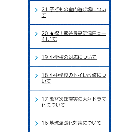
21 子どもの室内遊び場につい
て
20 ★祝！熊谷最高気温日本一
41.1℃
19 小学校の対応について
18 小中学校のトイレ改修につ
いて
17 熊谷次郎直実の大河ドラマ
化について
16 地球温暖化対策について