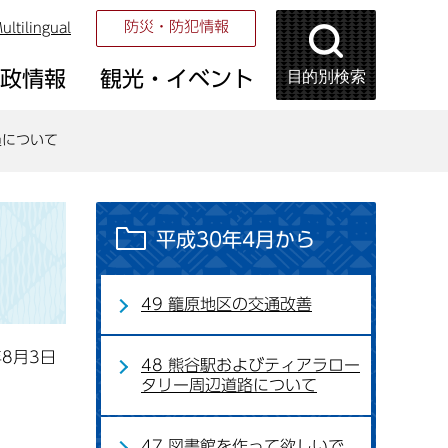
防災・防犯情報
ultilingual
目的別検索
市政情報
観光・イベント
員について
平成30年4月から
49 籠原地区の交通改善
年8月3日
48 熊谷駅およびティアラロー
タリー周辺道路について
47 図書館を作って欲しいで