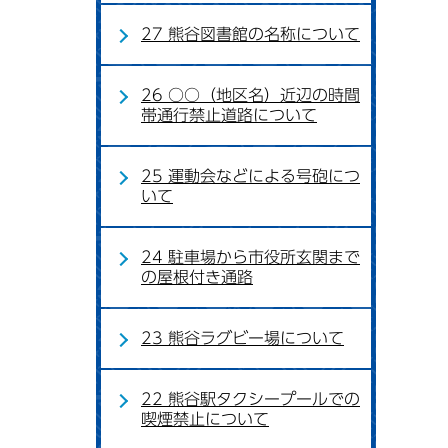
27 熊谷図書館の名称について
26 ○○（地区名）近辺の時間
帯通行禁止道路について
25 運動会などによる号砲につ
いて
24 駐車場から市役所玄関まで
の屋根付き通路
23 熊谷ラグビー場について
22 熊谷駅タクシープールでの
喫煙禁止について