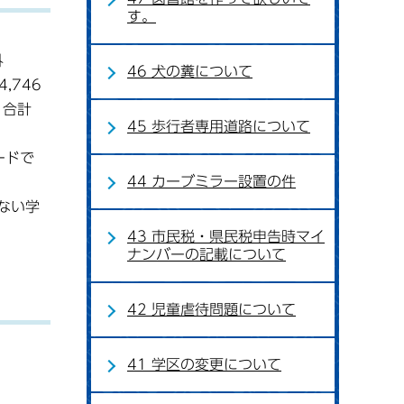
す。
外
46 犬の糞について
,746
、合計
45 歩行者専用道路について
ードで
44 カーブミラー設置の件
ない学
43 市民税・県民税申告時マイ
ナンバーの記載について
42 児童虐待問題について
41 学区の変更について