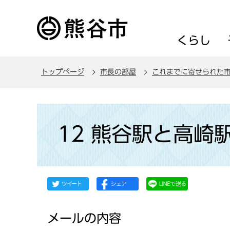
こ
の
ペ
くらし
ー
ジ
トップページ
市長の部屋
これまでに寄せられた
の
先
頭
本
で
文
12 熊谷駅と高崎
す
こ
こ
か
ら
メールの内容