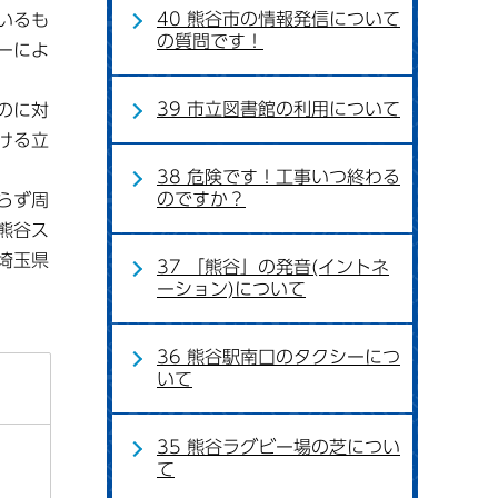
40 熊谷市の情報発信について
いるも
の質問です！
ーによ
39 市立図書館の利用について
のに対
ける立
38 危険です！工事いつ終わる
のですか？
らず周
熊谷ス
埼玉県
37 「熊谷」の発音(イントネ
ーション)について
36 熊谷駅南口のタクシーにつ
いて
35 熊谷ラグビー場の芝につい
て