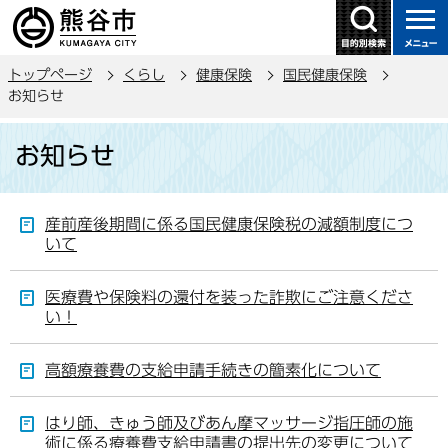
こ
の
ペ
トップページ
くらし
健康保険
国民健康保険
ー
お知らせ
ジ
本
の
お知らせ
文
先
こ
頭
こ
で
産前産後期間に係る国民健康保険税の減額制度につ
か
す
いて
ら
医療費や保険料の還付を装った詐欺にご注意くださ
い！
高額療養費の支給申請手続きの簡素化について
はり師、きゅう師及びあん摩マッサージ指圧師の施
術に係る療養費支給申請書の提出先の変更について