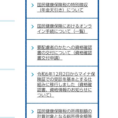
国民健康保険税の特別徴収
（年金天引き）について
国民健康保険におけるオンラ
イン手続について（一覧）
要配慮者のかたへの資格確認
書の交付について（資格確認
書交付申請）
令和6年12月2日からマイナ保
険証での受診を基本とする仕
組みに移行しました（資格確
認書、資格情報のお知らせに
ついて）
国民健康保険税の所得割額の
計算対象となる総所得金額等