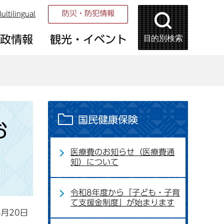
防災・防犯情報
ultilingual
目的別検索
市政情報
観光・イベント
国民健康保険
お
医療費のお知らせ（医療費通
知）について
令和8年度から「子ども・子育
て支援金制度」が始まります
3月20日