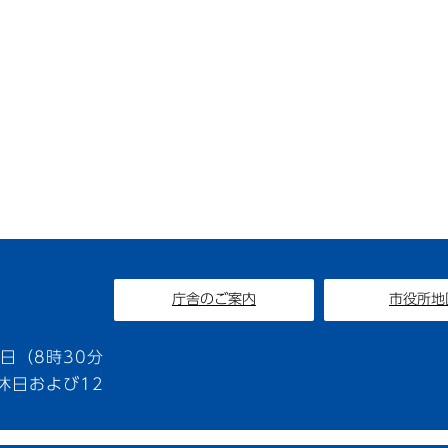
庁舎のご案内
市役所地
1
日（8時30分
休日および12