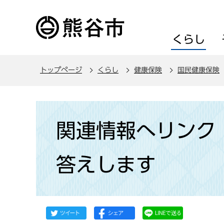
こ
の
ペ
くらし
ー
ジ
トップページ
くらし
健康保険
国民健康保険
の
先
頭
本
で
文
関連情報へリンク
す
こ
こ
答えします
か
ら