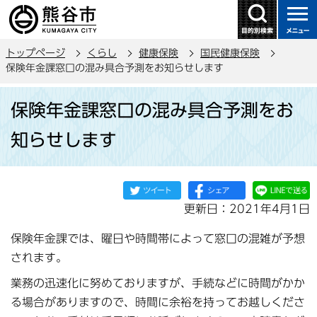
こ
の
ペ
トップページ
くらし
健康保険
国民健康保険
ー
保険年金課窓口の混み具合予測をお知らせします
ジ
本
の
保険年金課窓口の混み具合予測をお
文
先
こ
頭
知らせします
こ
で
か
す
ら
更新日：2021年4月1日
保険年金課では、曜日や時間帯によって窓口の混雑が予想
されます。
業務の迅速化に努めておりますが、手続などに時間がかか
る場合がありますので、時間に余裕を持ってお越しくださ