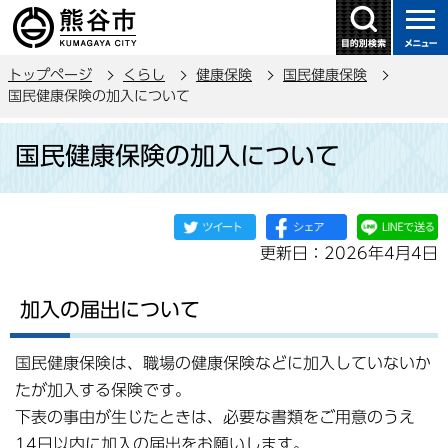
こ
の
ペ
トップページ
くらし
健康保険
国民健康保険
ー
国民健康保険の加入について
ジ
本
の
国民健康保険の加入について
文
先
こ
頭
こ
で
か
す
更新日：2026年4月4日
ら
加入の届出について
国民健康保険は、職場の健康保険などに加入していないか
たが加入する保険です。
下表の事由が生じたときは、必要な書類をご用意のうえ
14日以内に加入の届出をお願いします。