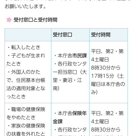
お願いいたします。
受付窓口と受付時間
受付窓口
受付時間
・転入したとき
平日、第2・第
・子どもが生まれ
・本庁舎
市民課
4土曜日
たとき
・各行政センタ
8時30分から
・外国人のかた
ー担当窓口（大
17時15分（土
で、住民基本台帳
里・妻沼・江
曜日は本庁舎の
法の適用対象とな
南）
み）
ったとき
・職場の健康保険
・本庁舎
保険年
平日、第2・第
をやめたとき
金課
4土曜日
・家族の健康保険
・各行政センタ
8時30分から
の扶養を外れたと