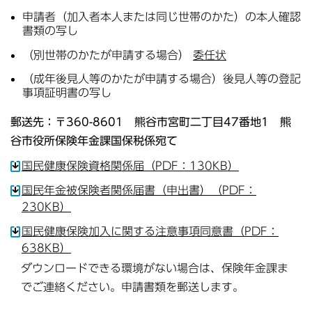
申請者（加入者本人または同じ世帯のかた）の本人確認
書類の写し
（別世帯のかたが申請する場合）
委任状
（成年後見人等のかたが申請する場合）後見人等の登記
事項証明書の写し
郵送先：〒360-8601 熊谷市宮町二丁目47番地1 熊
谷市役所保険年金課国保税係宛て
国民健康保険資格関係届（PDF：130KB）
国民年金被保険者関係届書（申出書）（PDF：
230KB）
国民健康保険加入に関する注意事項同意書（PDF：
638KB）
ダウンロードできる環境がない場合は、保険年金課ま
でご連絡ください。申請書類を郵送します。