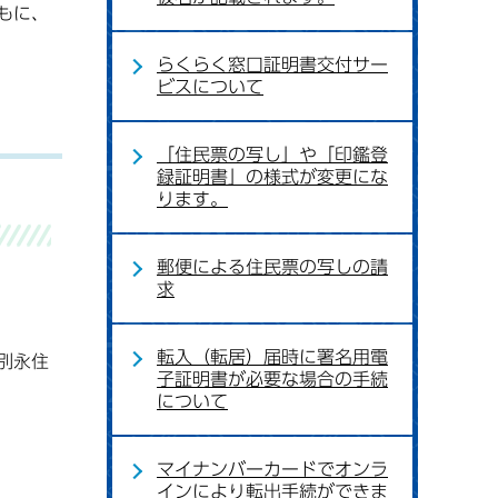
もに、
らくらく窓口証明書交付サー
ビスについて
「住民票の写し」や「印鑑登
録証明書」の様式が変更にな
ります。
郵便による住民票の写しの請
求
転入（転居）届時に署名用電
別永住
子証明書が必要な場合の手続
について
マイナンバーカードでオンラ
インにより転出手続ができま