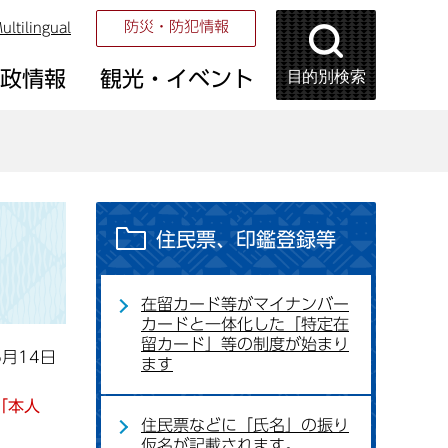
防災・防犯情報
ultilingual
目的別検索
市政情報
観光・イベント
住民票、印鑑登録等
在留カード等がマイナンバー
カードと一体化した「特定在
留カード」等の制度が始まり
6月14日
ます
「本人
住民票などに「氏名」の振り
仮名が記載されます。