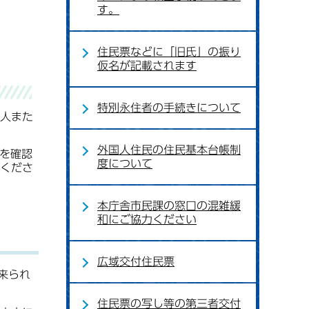
す。
住民票などに「旧氏」の振り
仮名が記載されます
特別永住者の手続きについて
人また
外国人住民の住民基本台帳制
を確認
度について
くださ
本庁舎市民課の窓口の混雑緩
和にご協力ください
広域交付住民票
来られ
住民票の写し等の第三者交付