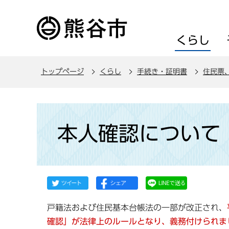
こ
の
ペ
くらし
ー
ジ
トップページ
くらし
手続き・証明書
住民票
の
先
頭
本
で
文
本人確認について
す
こ
こ
か
ら
戸籍法および住民基本台帳法の一部が改正され、
確認」が法律上のルールとなり、義務付けられま