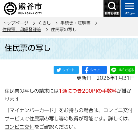
こ
の
ペ
トップページ
くらし
手続き・証明書
ー
住民票、印鑑登録等
住民票の写し
ジ
本
の
住民票の写し
文
先
こ
頭
こ
で
か
す
更新日：2026年1月31日
ら
住民票の写しの請求には
1通につき200円の手数料
が掛か
ります。
「マイナンバーカード」をお持ちの場合は、コンビニ交付
サービスで住民票の写し等の取得が可能です。詳しくは、
コンビニ交付
をご確認ください。