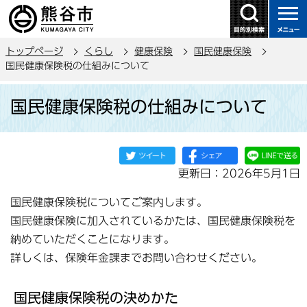
こ
の
ペ
トップページ
くらし
健康保険
国民健康保険
ー
国民健康保険税の仕組みについて
ジ
本
の
国民健康保険税の仕組みについて
文
先
こ
頭
こ
で
か
す
更新日：2026年5月1日
ら
国民健康保険税についてご案内します。
国民健康保険に加入されているかたは、国民健康保険税を
納めていただくことになります。
詳しくは、保険年金課までお問い合わせください。
国民健康保険税の決めかた