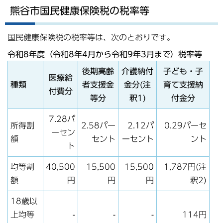
熊谷市国民健康保険税の税率等
国民健康保険税の税率等は、次のとおりです。
令和8年度（令和8年4月から令和9年3月まで）税率等
後期高齢
介護納付
子ども・子
医療給
種類
者支援金
金分(注
育て支援納
付費分
等分
釈1)
付金分
7.28パ
所得割
2.58パー
2.12パ
0.29パーセ
ーセン
額
セント
ーセント
ント
ト
均等割
40,500
15,500
15,500
1,787円(注
額
円
円
円
釈2)
18歳以
上均等
-
-
-
114円