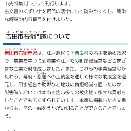
市史料集1』として刊行します。
古文書のくずし字を現代の活字にして読みやすくし、簡単
な解説や内容細目を付けました。
よしだいちえもんけ
吉田市右衛門家
について
よしだいちえもんけ
吉田市右衛門家
は、江戸時代に
下奈良村
の名主を勤めた家
で、農業を中心に酒造業や江戸での町屋敷経営などさまざ
まな生業で財を成しました。また、これらの事業経営のか
おしはん
たわら、幕府・
忍藩
への上納金を通して様々な助成金を還
すけごう
元し、用水組合や
助郷
など地域の負担軽減を図ったほか、
災害時においては本市を含む多くの被災地に多大な貢献を
したことでも広く知られています。本書に掲載した古文書
からも、その一端をうかがい知ることができることでしょ
う。