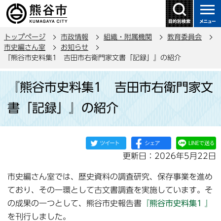
こ
の
ペ
トップページ
市政情報
組織・附属機関
教育委員会
ー
市史編さん室
お知らせ
ジ
『熊谷市史料集1 吉田市右衛門家文書「記録」』の紹介
の
本
先
『熊谷市史料集1 吉田市右衛門家文
文
頭
こ
で
書「記録」』の紹介
こ
す
か
ら
更新日：2026年5月22日
市史編さん室では、歴史資料の調査研究、保存事業を進め
ており、その一環として古文書調査を実施しています。そ
の成果の一つとして、熊谷市史報告書
『熊谷市史料集
1
』
を刊行しました。