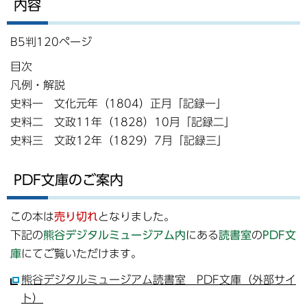
内容
B5判120ページ
目次
凡例・解説
史料一 文化元年（1804）正月「記録一」
史料二 文政11年（1828）10月「記録二」
史料三 文政12年（1829）7月「記録三」
PDF文庫のご案内
この本は
売り切れ
となりました。
下記の
熊谷デジタルミュージアム内
にある
読書室
の
PDF文
庫
にてご覧いただけます。
熊谷デジタルミュージアム読書室 PDF文庫（外部サイ
ト）