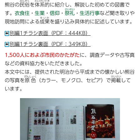
みんぞく
たいけいてき
熊谷の
民俗
を
体系的
に紹介し、解説した初めての図書で
さいれい
す。
衣食住
・
生業
・
信仰
・
祭礼
・
生活行事
など聞き取りや
せいか
現地訪問による
成果
を盛り込み具体的に記述しています。
別編1チラシ表面（PDF：444KB）
別編1チラシ裏面（PDF：349KB）
1,500人におよぶ市民のかたがた
に、調査データや古写真
などの資料協力をいただきました。
本文中には、提供された明治から平成までの懐かしい熊谷
げんしょく
けいさい
の写真を
原色
（カラー、モノクロ、セピア）で
掲載
して
います。