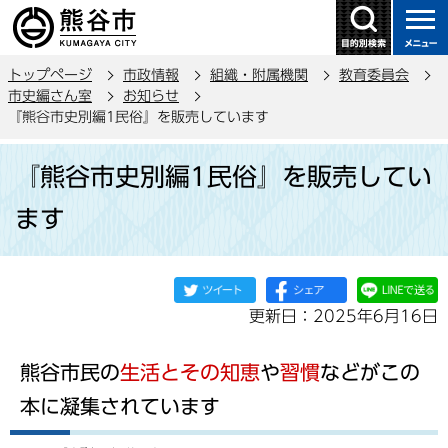
こ
の
ペ
トップページ
市政情報
組織・附属機関
教育委員会
ー
市史編さん室
お知らせ
ジ
『熊谷市史別編1民俗』を販売しています
の
本
先
『熊谷市史別編1民俗』を販売してい
文
頭
こ
で
ます
こ
す
か
ら
更新日：2025年6月16日
熊谷市民の
生活とその知恵
や
習慣
などがこの
本に凝集されています