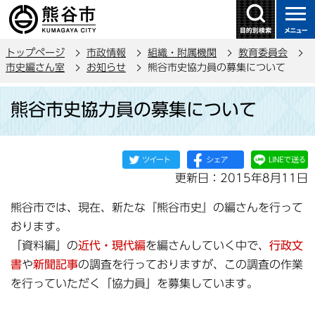
こ
の
ペ
トップページ
市政情報
組織・附属機関
教育委員会
ー
市史編さん室
お知らせ
熊谷市史協力員の募集について
ジ
本
の
熊谷市史協力員の募集について
文
先
こ
頭
こ
で
か
す
更新日：2015年8月11日
ら
熊谷市では、現在、新たな『熊谷市史』の編さんを行って
おります。
「資料編」の
近代・現代編
を編さんしていく中で、
行政文
書
や
新聞記事
の調査を行っておりますが、この調査の作業
を行っていただく「協力員」を募集しています。