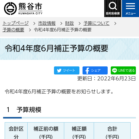
こ
の
ペ
トップページ
市政情報
財政
予算について
ー
予算の概要
令和4年度6月補正予算の概要
ジ
本
の
令和4年度6月補正予算の概要
文
先
こ
頭
こ
で
か
す
更新日：2022年6月23日
ら
令和4年度6月補正予算の概要をお知らせします。
1 予算規模
会計区
補正前の額
補正額
合計
分
（千円）
（千円）
（千円）