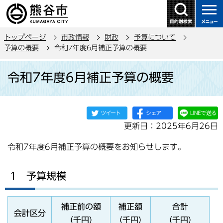
こ
の
ペ
トップページ
市政情報
財政
予算について
ー
予算の概要
令和7年度6月補正予算の概要
ジ
本
の
令和7年度6月補正予算の概要
文
先
こ
頭
こ
で
か
す
更新日：2025年6月26日
ら
令和7年度6月補正予算の概要をお知らせします。
1 予算規模
補正前の額
補正額
合計
会計区分
（千円）
（千円）
（千円）