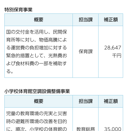
特別保育事業
概要
担当課
補正額
国の交付金を活用し、民間保
育所等に対し、物価高騰によ
る運営費の負担増加に対する
28,647
保育課
緊急的措置として、光熱費お
千円
よび食材料費の一部を補助す
る。
小学校体育館空調設備整備事業
概要
担当課
補正額
児童の教育環境の充実と災害
時の避難所環境の改善を目的
に、順次、小学校の体育館の
教育総務
35,000