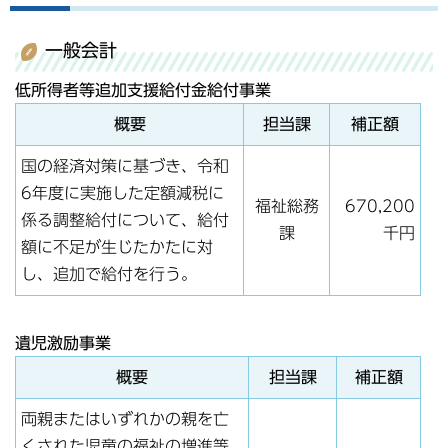
一般会計
低所得者等追加支援給付金給付事業
概要
担当課
補正額
国の経済対策に基づき、令和
6年度に実施した定額減税に
福祉総務
670,200
係る調整給付について、給付
課
千円
額に不足が生じたかたに対
し、追加で給付を行う。
遺児激励事業
概要
担当課
補正額
両親またはいずれかの親を亡
くされた児童の福祉の増進等