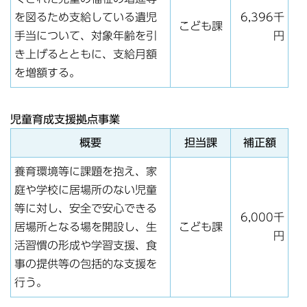
を図るため支給している遺児
6,396千
こども課
手当について、対象年齢を引
円
き上げるとともに、支給月額
を増額する。
児童育成支援拠点事業
概要
担当課
補正額
養育環境等に課題を抱え、家
庭や学校に居場所のない児童
等に対し、安全で安心できる
6,000千
居場所となる場を開設し、生
こども課
円
活習慣の形成や学習支援、食
事の提供等の包括的な支援を
行う。