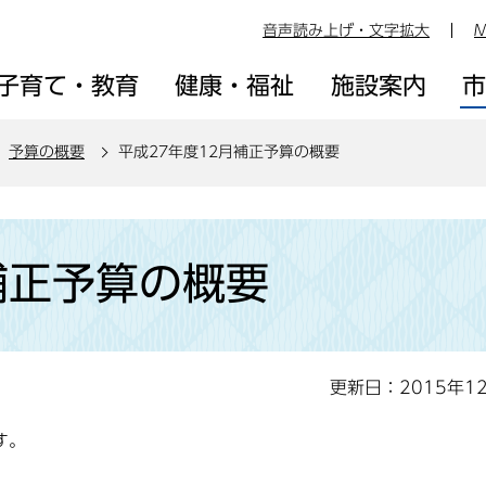
音声読み上げ・文字拡大
M
子育て・教育
健康・福祉
施設案内
予算の概要
平成27年度12月補正予算の概要
補正予算の概要
更新日：2015年1
す。