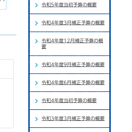
令和5年度当初予算の概要
令和4年度3月補正予算の概要
令和4年度12月補正予算の概
要
令和4年度9月補正予算の概要
令和4年度6月補正予算の概要
令和4年度当初予算の概要
令和3年度3月補正予算の概要