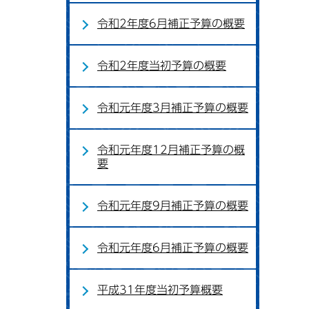
令和2年度6月補正予算の概要
令和2年度当初予算の概要
令和元年度3月補正予算の概要
令和元年度12月補正予算の概
要
令和元年度9月補正予算の概要
令和元年度6月補正予算の概要
平成31年度当初予算概要