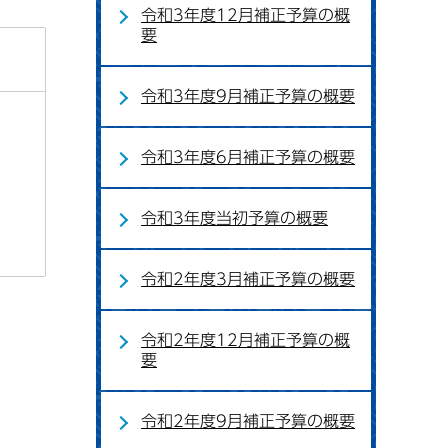
令和3年度12月補正予算の概
要
令和3年度9月補正予算の概要
令和3年度6月補正予算の概要
令和3年度当初予算の概要
令和2年度3月補正予算の概要
令和2年度12月補正予算の概
要
令和2年度9月補正予算の概要