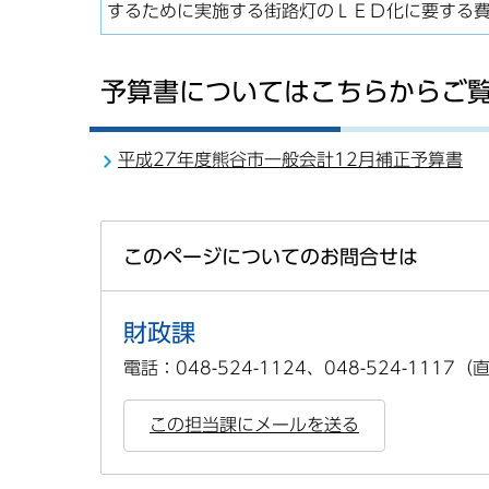
するために実施する街路灯のＬＥＤ化に要する
予算書についてはこちらからご
平成27年度熊谷市一般会計12月補正予算書
このページについてのお問合せは
財政課
電話：048-524-1124、048-524-1117（
この担当課にメールを送る