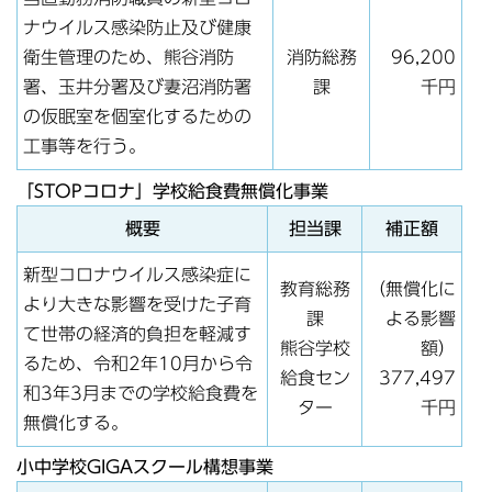
ナウイルス感染防止及び健康
衛生管理のため、熊谷消防
消防総務
96,200
署、玉井分署及び妻沼消防署
課
千円
の仮眠室を個室化するための
工事等を行う。
「STOPコロナ」学校給食費無償化事業
概要
担当課
補正額
新型コロナウイルス感染症に
教育総務
（無償化に
より大きな影響を受けた子育
課
よる影響
て世帯の経済的負担を軽減す
熊谷学校
額）
るため、令和2年10月から令
給食セン
377,497
和3年3月までの学校給食費を
ター
千円
無償化する。
小中学校GIGAスクール構想事業