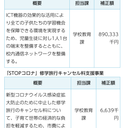
概要
担当課
補正額
ICT機器の効果的な活用によ
り全ての子供たちの学習機会
を保障できる環境を実現する
学校教育
890,333
ため、児童生徒に対し1人1台
課
千円
の端末を整備するとともに、
校内通信ネットワークを整備
する。
「STOPコロナ」修学旅行キャンセル料支援事業
概要
担当課
補正額
新型コロナウイルス感染症拡
大防止のために中止した修学
旅行のキャンセル料につい
学校教育
6,639千
て、子育て世帯の経済的な負
課
円
担を軽減するため、市費によ