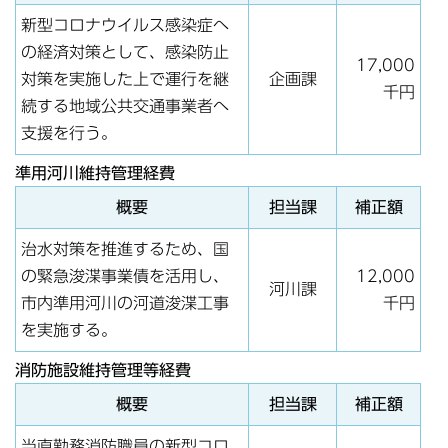
新型コロナウイルス感染症へ
の経済対策として、感染防止
17,000
対策を実施した上で運行を継
企画課
千円
続する地域公共交通事業者へ
支援を行う。
準用河川維持管理経費
概要
担当課
補正額
治水対策を推進するため、国
の緊急浚渫事業債を活用し、
12,000
河川課
市内準用河川の河道浚渫工事
千円
を実施する。
消防施設維持管理等経費
概要
担当課
補正額
当直勤務消防職員の新型コロ