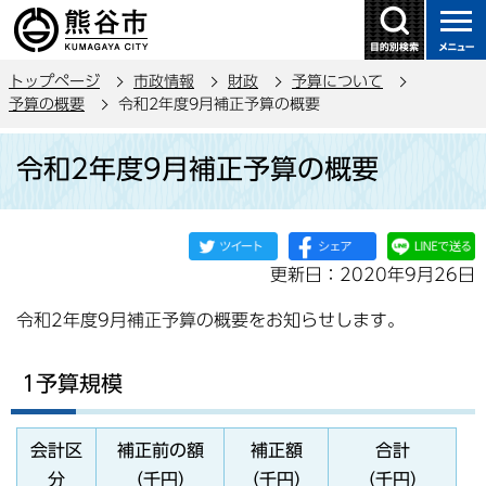
こ
の
ペ
トップページ
市政情報
財政
予算について
ー
予算の概要
令和2年度9月補正予算の概要
ジ
本
の
令和2年度9月補正予算の概要
文
先
こ
頭
こ
で
か
す
更新日：2020年9月26日
ら
令和2年度9月補正予算の概要をお知らせします。
1予算規模
会計区
補正前の額
補正額
合計
分
（千円）
（千円）
（千円）