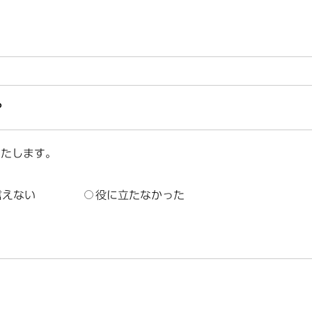
？
いたします。
言えない
役に立たなかった