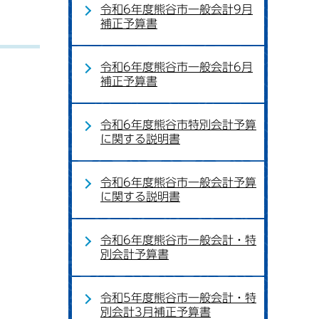
令和6年度熊谷市一般会計9月
補正予算書
令和6年度熊谷市一般会計6月
補正予算書
令和6年度熊谷市特別会計予算
に関する説明書
令和6年度熊谷市一般会計予算
に関する説明書
令和6年度熊谷市一般会計・特
別会計予算書
令和5年度熊谷市一般会計・特
別会計3月補正予算書