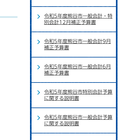
令和5年度熊谷市一般会計・特
別会計12月補正予算書
令和5年度熊谷市一般会計9月
補正予算書
令和5年度熊谷市一般会計6月
補正予算書
令和5年度熊谷市特別会計予算
に関する説明書
令和5年度熊谷市一般会計予算
に関する説明書