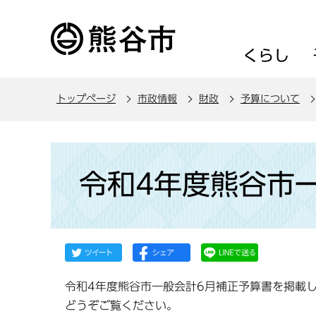
こ
の
ペ
くらし
ー
ジ
トップページ
市政情報
財政
予算について
の
先
頭
本
で
文
令和4年度熊谷市
す
こ
こ
か
ら
令和4年度熊谷市一般会計6月補正予算書を掲載
どうぞご覧ください。