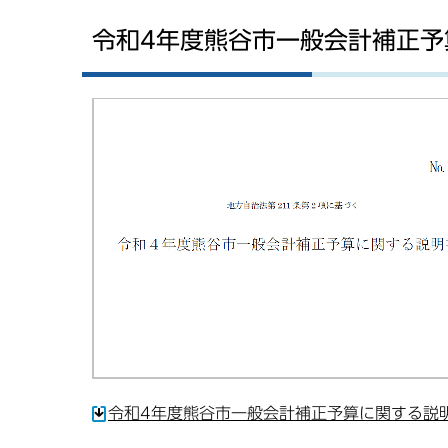
令和4年度熊谷市一般会計補正予
令和4年度熊谷市一般会計補正予算に関する説明書