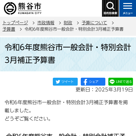
こ
の
ペ
トップページ
市政情報
財政
予算について
ー
予算書
令和6年度熊谷市一般会計・特別会計3月補正予算書
ジ
本
の
令和6年度熊谷市一般会計・特別会計
文
先
こ
頭
3月補正予算書
こ
で
か
す
ら
更新日：2025年3月19日
令和6年度熊谷市一般会計・特別会計3月補正予算書を掲
載しました。
どうぞご覧ください。