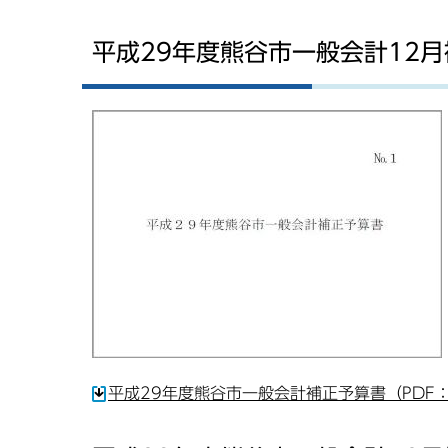
平成29年度熊谷市一般会計12
平成29年度熊谷市一般会計補正予算書（PDF：