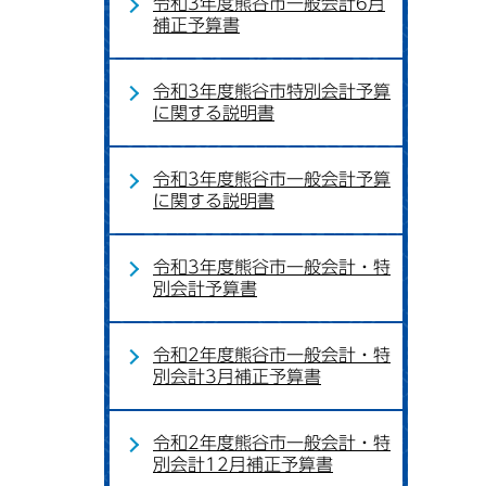
令和3年度熊谷市一般会計6月
補正予算書
令和3年度熊谷市特別会計予算
に関する説明書
令和3年度熊谷市一般会計予算
に関する説明書
令和3年度熊谷市一般会計・特
別会計予算書
令和2年度熊谷市一般会計・特
別会計3月補正予算書
令和2年度熊谷市一般会計・特
別会計12月補正予算書