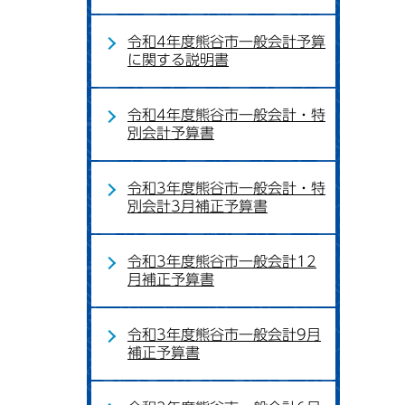
令和4年度熊谷市一般会計予算
に関する説明書
令和4年度熊谷市一般会計・特
別会計予算書
令和3年度熊谷市一般会計・特
別会計3月補正予算書
令和3年度熊谷市一般会計12
月補正予算書
令和3年度熊谷市一般会計9月
補正予算書