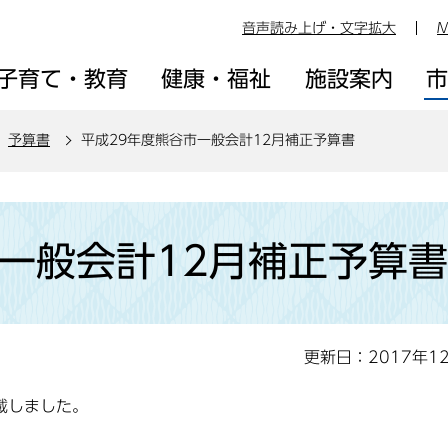
音声読み上げ・文字拡大
M
子育て・教育
健康・福祉
施設案内
予算書
平成29年度熊谷市一般会計12月補正予算書
一般会計12月補正予算書
更新日：2017年1
載しました。