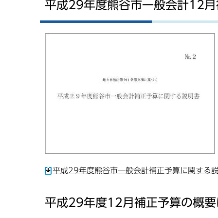
平成29年度熊谷市一般会計12
平成29年度熊谷市一般会計補正予算に関する説明
平成29年度12月補正予算の概