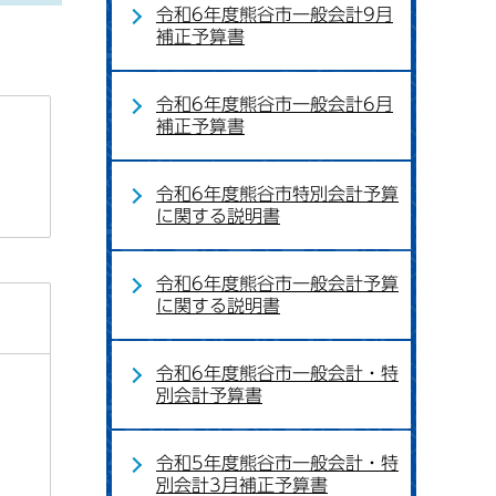
令和6年度熊谷市一般会計9月
補正予算書
令和6年度熊谷市一般会計6月
補正予算書
令和6年度熊谷市特別会計予算
に関する説明書
令和6年度熊谷市一般会計予算
に関する説明書
令和6年度熊谷市一般会計・特
別会計予算書
令和5年度熊谷市一般会計・特
別会計3月補正予算書