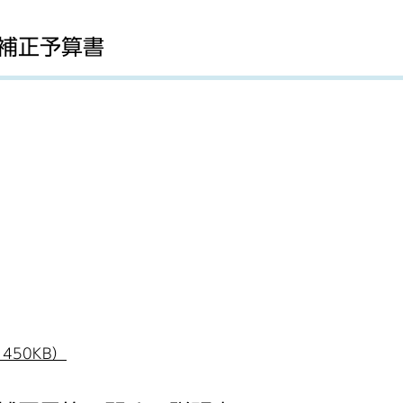
月補正予算書
450KB）