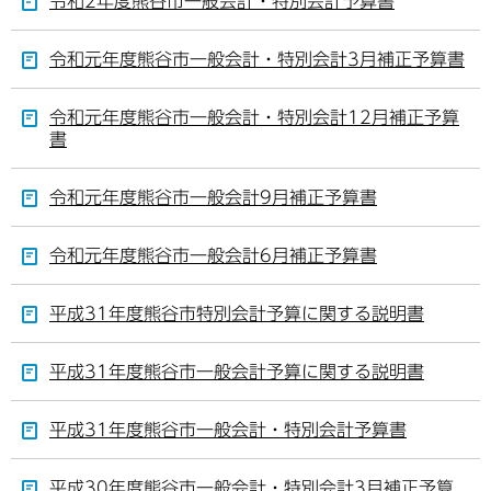
令和2年度熊谷市一般会計・特別会計予算書
令和元年度熊谷市一般会計・特別会計3月補正予算書
令和元年度熊谷市一般会計・特別会計12月補正予算
書
令和元年度熊谷市一般会計9月補正予算書
令和元年度熊谷市一般会計6月補正予算書
平成31年度熊谷市特別会計予算に関する説明書
平成31年度熊谷市一般会計予算に関する説明書
平成31年度熊谷市一般会計・特別会計予算書
平成30年度熊谷市一般会計・特別会計3月補正予算