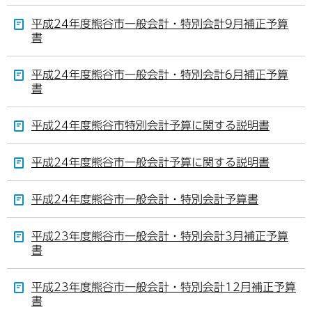
平成24年度熊谷市一般会計・特別会計9月補正予算
書
平成24年度熊谷市一般会計・特別会計6月補正予算
書
平成24年度熊谷市特別会計予算に関する説明書
平成24年度熊谷市一般会計予算に関する説明書
平成24年度熊谷市一般会計・特別会計予算書
平成23年度熊谷市一般会計・特別会計3月補正予算
書
平成23年度熊谷市一般会計・特別会計12月補正予算
書