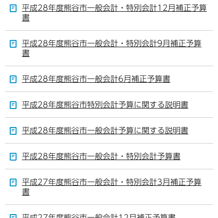
平成28年度熊谷市一般会計・特別会計12月補正予算
書
平成28年度熊谷市一般会計・特別会計9月補正予算
書
平成28年度熊谷市一般会計6月補正予算書
平成28年度熊谷市特別会計予算に関する説明書
平成28年度熊谷市一般会計予算に関する説明書
平成28年度熊谷市一般会計・特別会計予算書
平成27年度熊谷市一般会計・特別会計3月補正予算
書
平成27年度熊谷市一般会計12月補正予算書