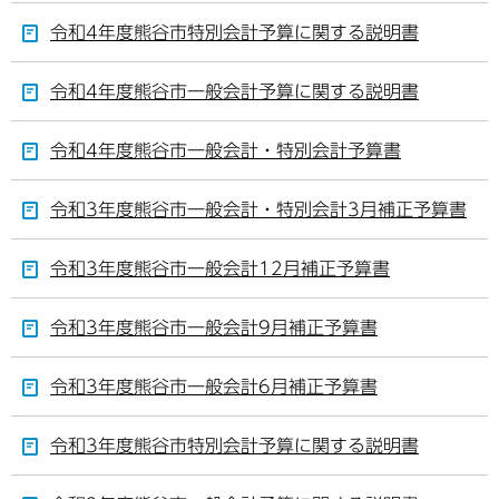
令和4年度熊谷市特別会計予算に関する説明書
令和4年度熊谷市一般会計予算に関する説明書
令和4年度熊谷市一般会計・特別会計予算書
令和3年度熊谷市一般会計・特別会計3月補正予算書
令和3年度熊谷市一般会計12月補正予算書
令和3年度熊谷市一般会計9月補正予算書
令和3年度熊谷市一般会計6月補正予算書
令和3年度熊谷市特別会計予算に関する説明書