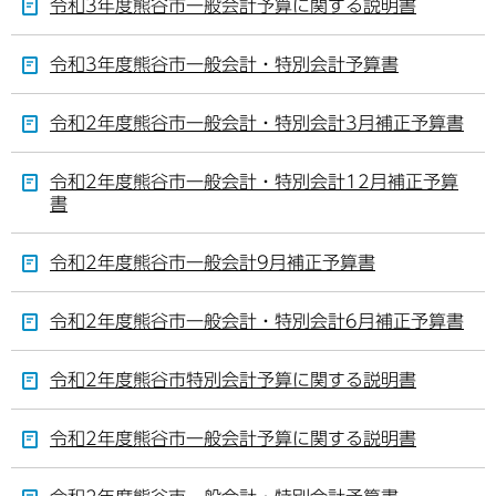
令和3年度熊谷市一般会計予算に関する説明書
令和3年度熊谷市一般会計・特別会計予算書
令和2年度熊谷市一般会計・特別会計3月補正予算書
令和2年度熊谷市一般会計・特別会計12月補正予算
書
令和2年度熊谷市一般会計9月補正予算書
令和2年度熊谷市一般会計・特別会計6月補正予算書
令和2年度熊谷市特別会計予算に関する説明書
令和2年度熊谷市一般会計予算に関する説明書