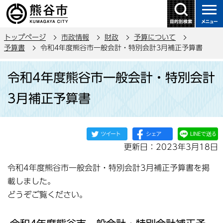
こ
の
ペ
トップページ
市政情報
財政
予算について
ー
予算書
令和4年度熊谷市一般会計・特別会計3月補正予算書
ジ
本
の
令和4年度熊谷市一般会計・特別会計
文
先
こ
頭
3月補正予算書
こ
で
か
す
ら
更新日：2023年3月18日
令和4年度熊谷市一般会計・特別会計3月補正予算書を掲
載しました。
どうぞご覧ください。