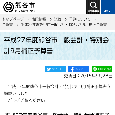
こ
の
ペ
トップページ
市政情報
財政
予算について
ー
予算書
平成27年度熊谷市一般会計・特別会計9月補正予算書
ジ
本
の
平成27年度熊谷市一般会計・特別会
文
先
こ
頭
計9月補正予算書
こ
で
か
す
ら
更新日：2015年9月28日
平成27年度熊谷市一般会計・特別会計9月補正予算書を
掲載しました。
どうぞご覧ください。