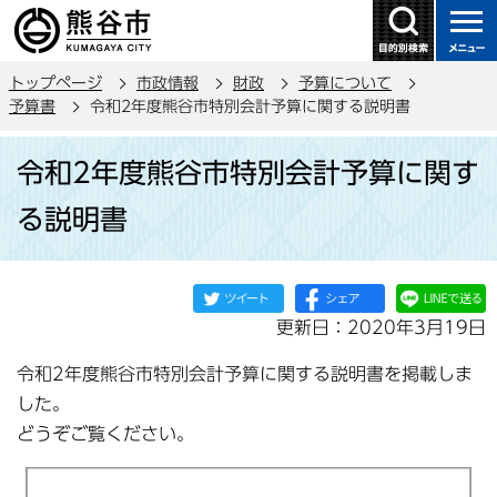
こ
の
ペ
トップページ
市政情報
財政
予算について
ー
予算書
令和2年度熊谷市特別会計予算に関する説明書
ジ
本
の
令和2年度熊谷市特別会計予算に関す
文
先
こ
頭
る説明書
こ
で
か
す
ら
更新日：2020年3月19日
令和2年度熊谷市特別会計予算に関する説明書を掲載しま
した。
どうぞご覧ください。