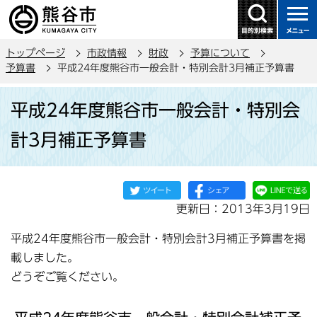
こ
の
ペ
トップページ
市政情報
財政
予算について
ー
予算書
平成24年度熊谷市一般会計・特別会計3月補正予算書
ジ
本
の
平成24年度熊谷市一般会計・特別会
文
先
こ
頭
計3月補正予算書
こ
で
か
す
ら
更新日：2013年3月19日
平成24年度熊谷市一般会計・特別会計3月補正予算書を掲
載しました。
どうぞご覧ください。