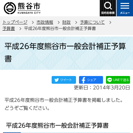
こ
の
ペ
トップページ
市政情報
財政
予算について
ー
予算書
平成26年度熊谷市一般会計補正予算書
ジ
本
の
平成26年度熊谷市一般会計補正予算
文
先
こ
頭
書
こ
で
か
す
ら
更新日：2014年3月20日
平成26年度熊谷市一般会計補正予算書を掲載しました。
どうぞご覧ください。
平成26年度熊谷市一般会計補正予算書