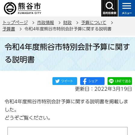
こ
の
ペ
トップページ
市政情報
財政
予算について
ー
予算書
令和4年度熊谷市特別会計予算に関する説明書
ジ
本
の
令和4年度熊谷市特別会計予算に関す
文
先
こ
頭
る説明書
こ
で
か
す
ら
更新日：2022年3月19日
令和4年度熊谷市特別会計予算に関する説明書を掲載しま
した。
どうぞご覧ください。