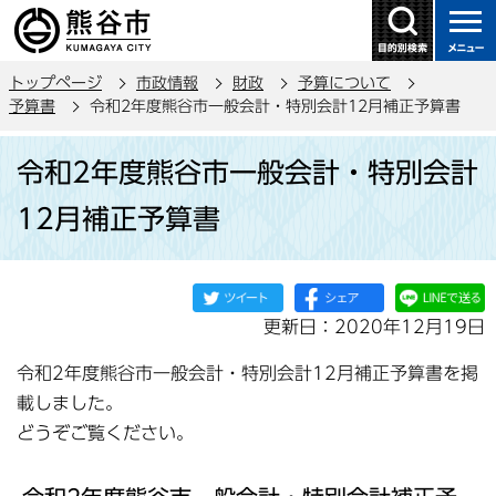
こ
の
ペ
トップページ
市政情報
財政
予算について
ー
予算書
令和2年度熊谷市一般会計・特別会計12月補正予算書
ジ
本
の
令和2年度熊谷市一般会計・特別会計
文
先
こ
頭
12月補正予算書
こ
で
か
す
ら
更新日：2020年12月19日
令和2年度熊谷市一般会計・特別会計12月補正予算書を掲
載しました。
どうぞご覧ください。